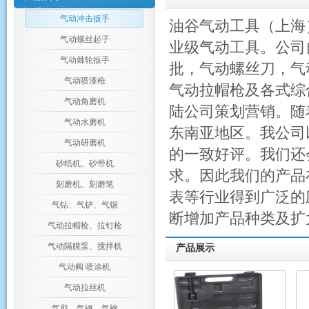
气动冲击扳手
油谷气动工具（上海
气动螺丝起子
业级气动工具。公司自
气动棘轮扳手
批，气动螺丝刀，气
气动喷漆枪
气动拉帽枪及各式综
气动角磨机
陆公司策划营销。随
气动水磨机
东南亚地区。我公司
气动研磨机
的一致好评。我们还
砂纸机、砂带机
求。因此我们的产品
刻磨机、刻磨笔
表等行业得到广泛的
气钻、气铲、气锯
断增加产品种类及扩
气动拉帽枪、拉钉枪
气动隔膜泵、搅拌机
产品展示
气动阀 喷涂机
气动拉丝机
气剪、气锤、气锉