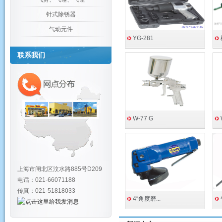
针式除锈器
气动元件
YG-281
联系我们
W-77 G
上海市闸北区汶水路885号D209
电话：021-66071188
传真：021-51818033
4″角度磨...