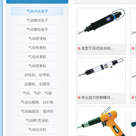
气动冲击扳手
气动螺丝起子
气动棘轮扳手
气动喷漆枪
气动角磨机
直型下压式全自动...
气动水磨机
气动研磨机
砂纸机、砂带机
刻磨机、刻磨笔
气钻、气铲、气锯
停止扭力控制螺丝...
气动拉帽枪、拉钉枪
气动隔膜泵、搅拌机
气动阀 喷涂机
气动拉丝机